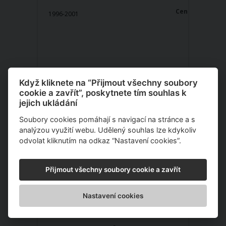
Cena:
1996-2001
dotaz
Když kliknete na “Přijmout všechny soubory
cookie a zavřít”, poskytnete tím souhlas k
Více informací a poptávka
jejich ukládání
Soubory cookies pomáhají s navigací na stránce a s
Previa - MCR3, CLR3,
analýzou využití webu. Udělený souhlas lze kdykoliv
odvolat kliknutím na odkaz “Nastavení cookies”.
ACR3
Cena:
2000-2008
Přijmout všechny soubory cookie a zavřít
Nastavení cookies