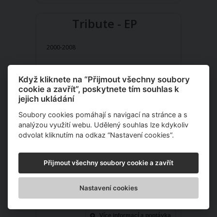
Tribute - EP
2000-2008
Když kliknete na “Přijmout všechny soubory
cookie a zavřít”, poskytnete tím souhlas k
jejich ukládání
Soubory cookies pomáhají s navigací na stránce a s
analýzou využití webu. Udělený souhlas lze kdykoliv
odvolat kliknutím na odkaz “Nastavení cookies”.
Přijmout všechny soubory cookie a zavřít
na dotaz
Nastavení cookies
Cena:
Více informací a poptávka