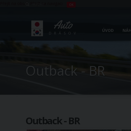
Přejít na obsah
Přejít na navigaci
Auto
ÚVOD
NÁH
DRÁSOV
Outback - BR
Outback - BR