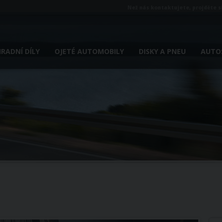
Než nás kontaktujete, projděte s
RADNÍ DÍLY
OJETÉ AUTOMOBILY
DISKY A PNEU
AUTOS