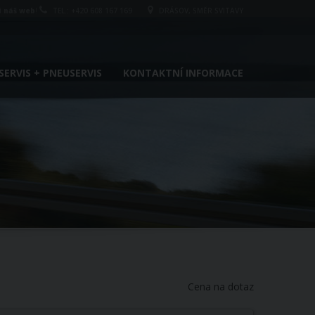
i náš web
!
TEL.: +420 608 167 169
DRÁSOV, SMĚR SVITAVY
ERVIS + PNEUSERVIS
KONTAKTNÍ INFORMACE
Cena na dotaz