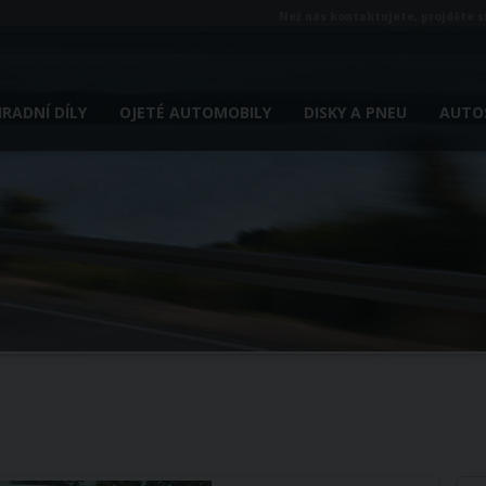
Než nás kontaktujete, projděte s
RADNÍ DÍLY
OJETÉ AUTOMOBILY
DISKY A PNEU
AUTOS