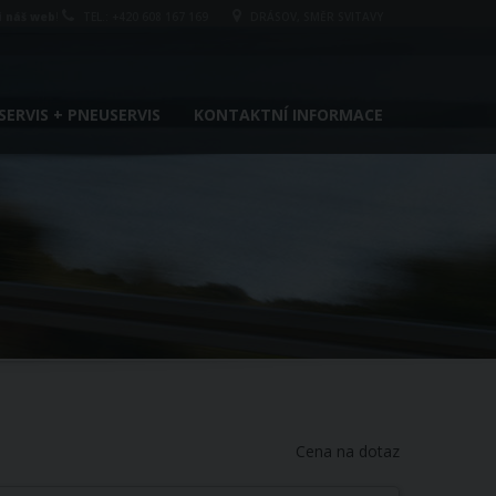
i náš web
!
TEL.: +420 608 167 169
DRÁSOV, SMĚR SVITAVY
ERVIS + PNEUSERVIS
KONTAKTNÍ INFORMACE
Cena na dotaz