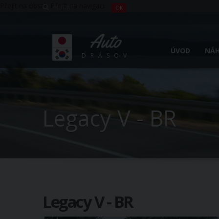
Přejít na obsah
Přejít na navigaci
Auto
ÚVOD
NÁH
DRÁSOV
Legacy V - BR
Legacy V - BR