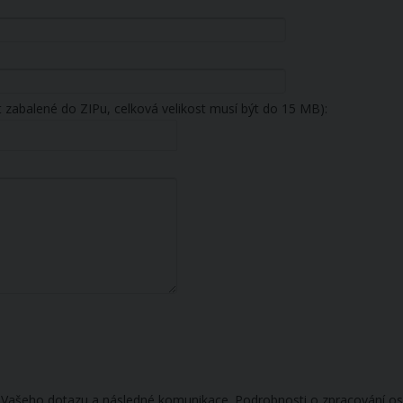
t zabalené do ZIPu, celková velikost musí být do 15 MB):
 Vašeho dotazu a následné komunikace. Podrobnosti o zpracování os