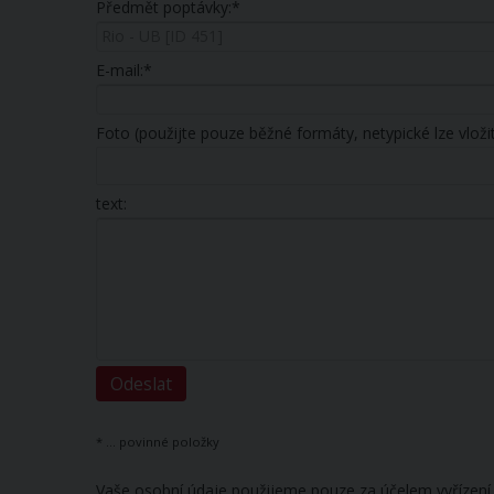
Předmět poptávky:*
E-mail:*
Foto (použijte pouze běžné formáty, netypické lze vloži
text:
* ... povinné položky
Vaše osobní údaje použijeme pouze za účelem vyřízení