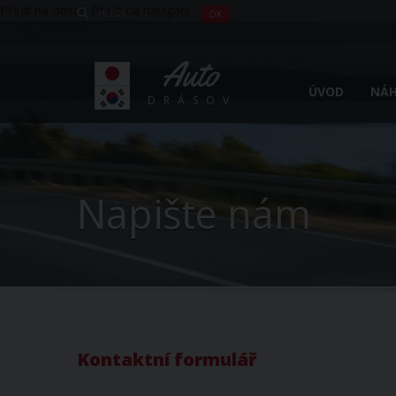
Přejít na obsah
Přejít na navigaci
Auto
ÚVOD
NÁH
DRÁSOV
Napište nám
Kontaktní formulář