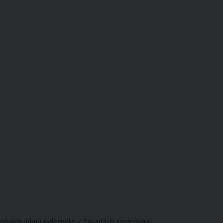
obních údajů naleznete v Zásadách zpracování