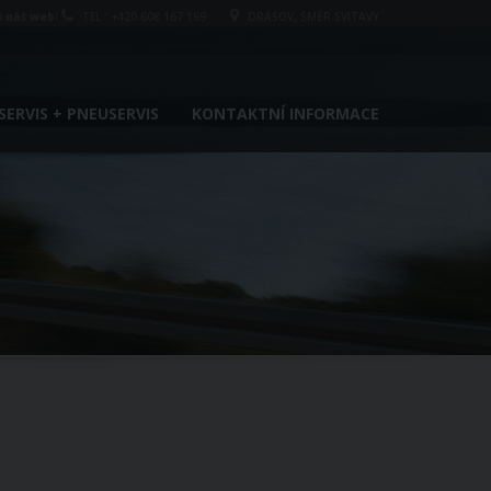
i náš web
!
TEL.: +420 608 167 169
DRÁSOV, SMĚR SVITAVY
ERVIS + PNEUSERVIS
KONTAKTNÍ INFORMACE