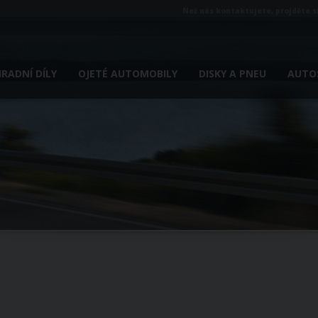
Než nás kontaktujete, projděte s
RADNÍ DÍLY
OJETÉ AUTOMOBILY
DISKY A PNEU
AUTOS