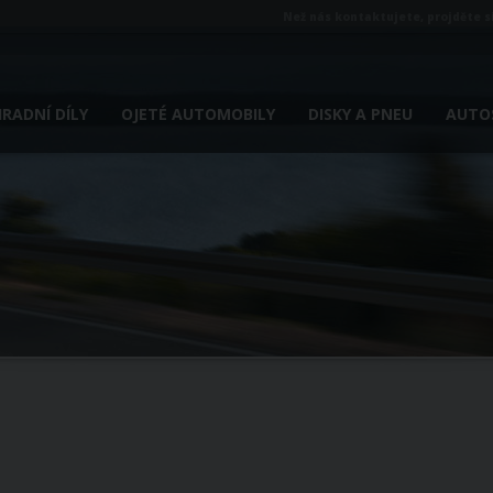
Než nás kontaktujete, projděte s
RADNÍ DÍLY
OJETÉ AUTOMOBILY
DISKY A PNEU
AUTOS