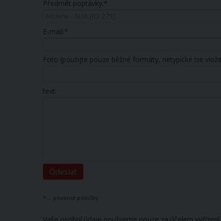
Předmět poptávky:*
E-mail:*
Foto (použijte pouze běžné formáty, netypické lze vloži
text:
* ... povinné položky
Vaše osobní údaje použijeme pouze za účelem vyřízení