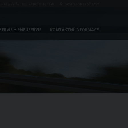
i náš web
!
TEL.: +420 608 167 169
DRÁSOV, SMĚR SVITAVY
ERVIS + PNEUSERVIS
KONTAKTNÍ INFORMACE