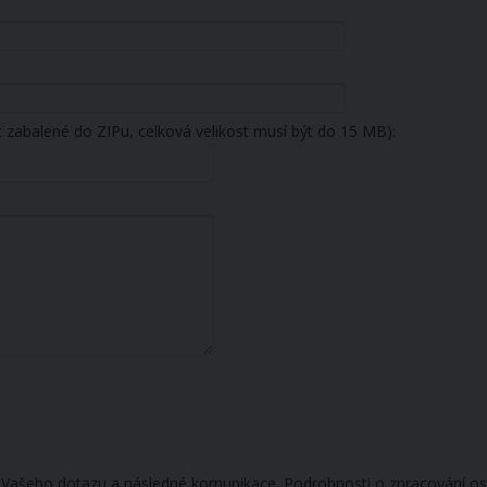
t zabalené do ZIPu, celková velikost musí být do 15 MB):
 Vašeho dotazu a následné komunikace. Podrobnosti o zpracování os