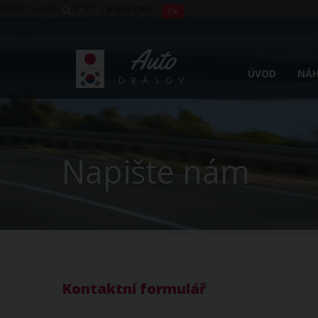
Přejít na obsah
Přejít na navigaci
Auto
ÚVOD
NÁH
DRÁSOV
Napište nám
Kontaktní formulář