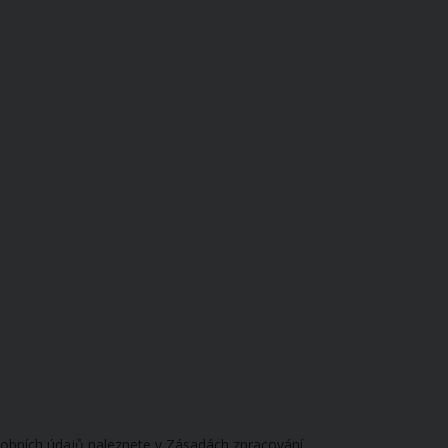
obních údajů naleznete v Zásadách zpracování